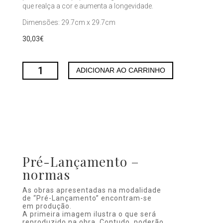
que realça a cor e aumenta a longevidade.
Dimensões: 29.7cm x 29.7cm
30,03
€
Tiro
-
ADICIONAR AO CARRINHO
Óptica
1
-
SC
quantity
Pré-Lançamento –
normas
As obras apresentadas na modalidade
de “Pré-Lançamento” encontram-se
em produção.
A primeira imagem ilustra o que será
reproduzido na obra. Contudo, poderão