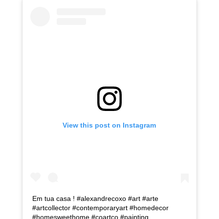
View this post on Instagram
Em tua casa ! #alexandrecoxo #art #arte
#artcollector #contemporaryart #homedecor
#homesweethome #coartco #painting