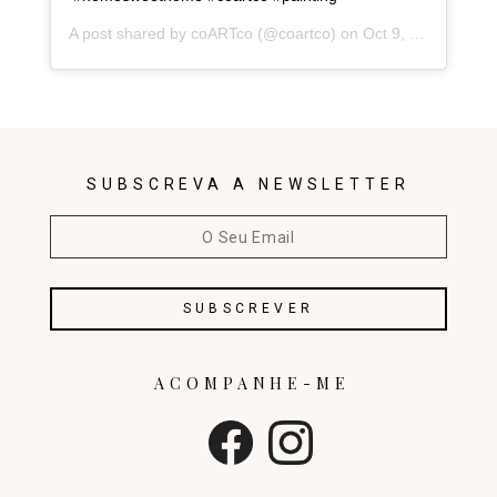
A post shared by
coARTco
(@coartco) on
Oct 9, 2017 at 8:51am PDT
SUBSCREVA A NEWSLETTER
ACOMPANHE-ME