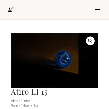
Atiro EI 15
óleo s/ linho
9cm x 14cm x 1cm