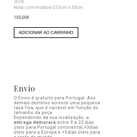
2018
Nota: com moldura 23.5cm x 33cm
150,00
€
Atiro
EI
ADICIONAR AO CARRINHO
15
quantity
Envio
O Envio é gratuito para Portugal. Aos
demais destinos acresce uma pequena
taxa fixa, que é variável em função do
tamanho da peça.
Dependendo da sua localização, a
entrega demorará
entre 9 a 23 dias
úteis para Portugal continental,+3dias
úteis para a Europa e +5dias úteis para