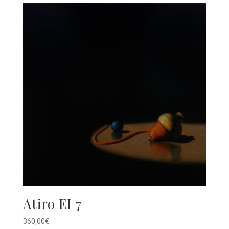
Atiro EI 7
360,00
€