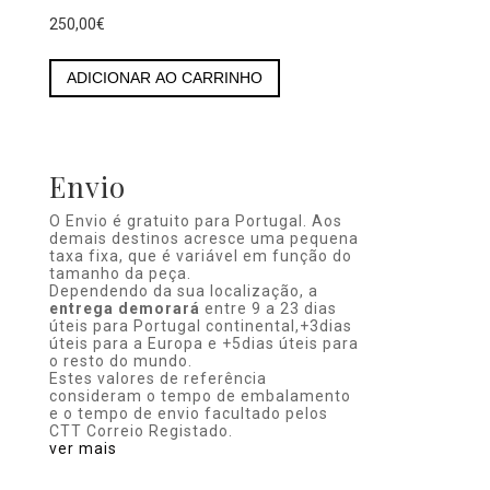
250,00
€
Mini
Tiro
ADICIONAR AO CARRINHO
-
Berlinde
2
quantity
Envio
O Envio é gratuito para Portugal. Aos
demais destinos acresce uma pequena
taxa fixa, que é variável em função do
tamanho da peça.
Dependendo da sua localização, a
entrega demorará
entre 9 a 23 dias
úteis para Portugal continental,+3dias
úteis para a Europa e +5dias úteis para
o resto do mundo.
Estes valores de referência
consideram o tempo de embalamento
e o tempo de envio facultado pelos
CTT Correio Registado.
ver mais