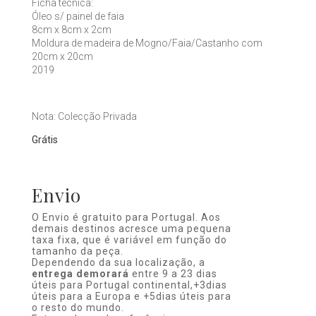
Ficha técnica:
Óleo s/ painel de faia
8cm x 8cm x 2cm
Moldura de madeira de Mogno/Faia/Castanho com
20cm x 20cm
2019
Nota: Colecção Privada
Grátis
Envio
O Envio é gratuito para Portugal. Aos
demais destinos acresce uma pequena
taxa fixa, que é variável em função do
tamanho da peça.
Dependendo da sua localização, a
entrega demorará
entre 9 a 23 dias
úteis para Portugal continental,+3dias
úteis para a Europa e +5dias úteis para
o resto do mundo.