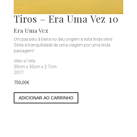
Tiros – Era Uma Vez 10
Era Uma Vez
Um passeio à beira rio deu origem a esta linda série.
Sinta a tranquilidade de uma viagem por uma linda
paisagem!
óleo s/ tela
30cm x 30cm x 2.7cm
2017
750,00
€
Tiros
-
ADICIONAR AO CARRINHO
Era
Uma
Vez
10
quantity