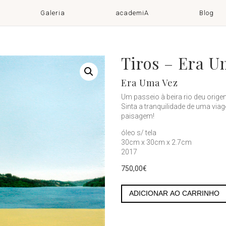
Galeria
academiA
Blog
Tiros – Era U
Era Uma Vez
Um passeio à beira rio deu origem
Sinta a tranquilidade de uma via
paisagem!
óleo s/ tela
30cm x 30cm x 2.7cm
2017
750,00
€
Tiros
-
ADICIONAR AO CARRINHO
Era
Uma
Vez
4
quantity