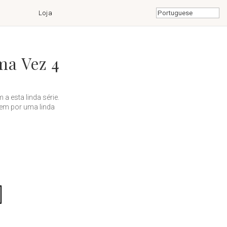
Loja
ma Vez 4
 a esta linda série.
gem por uma linda